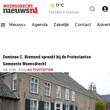
11
°C
Heldere Hemel
Nieuws
Agenda
Zakelijk
Contact
Adver
▼
Dominee C. Biemond spreekt bij de Protestantse
Gemeente Woensdrecht
08 JUN , 6:24
•
ACTIVITEITEN