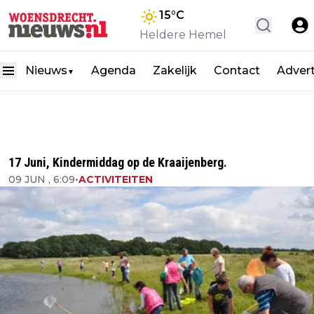
15
°C
Heldere Hemel
Nieuws
Agenda
Zakelijk
Contact
Adver
▼
17 Juni, Kindermiddag op de Kraaijenberg.
09 JUN , 6:09
•
ACTIVITEITEN