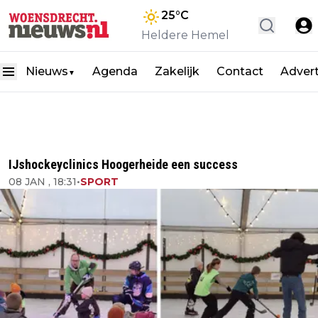
25
°C
Heldere Hemel
Nieuws
Agenda
Zakelijk
Contact
Adver
▼
IJshockeyclinics Hoogerheide een success
08 JAN , 18:31
•
SPORT