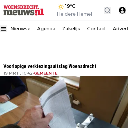
19
°C
Heldere Hemel
Nieuws
Agenda
Zakelijk
Contact
Adver
▼
Voorlopige verkiezingsuitslag Woensdrecht
19 MRT , 10:42
•
GEMEENTE