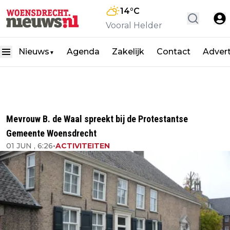
14
°C
Vooral Helder
Nieuws
Agenda
Zakelijk
Contact
Adver
▼
Mevrouw B. de Waal spreekt bij de Protestantse
Gemeente Woensdrecht
01 JUN , 6:26
•
ACTIVITEITEN